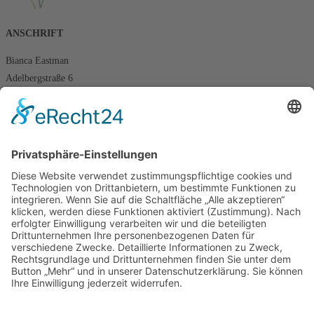
ANSCHRIFT
Bianca Eastman
Adelbergstraße 6
79618 Rheinfelden
KONTAKT
E-Mail: info@biancaeastman.de
Tel.: +49 176 63436845
In dringenden Fällen erreichen Sie mich per WhatsApp
TERMIN BUCHEN
Zu Jameda
RECHTLICHES